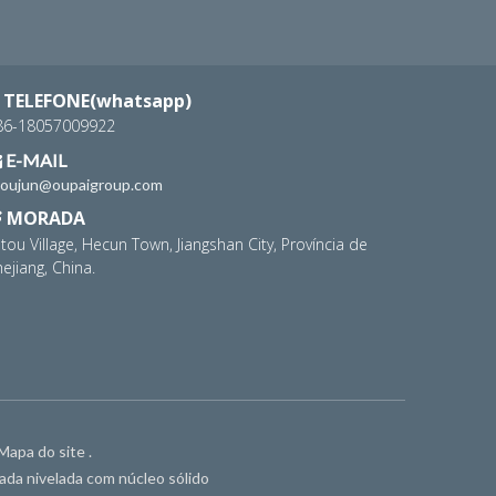
TELEFONE(whatsapp)
86-18057009922
E-MAIL

houjun@oupaigroup.com
MORADA

tou Village, Hecun Town, Jiangshan City, Província de
ejiang, China.
Mapa do site
.
ada nivelada com núcleo sólido