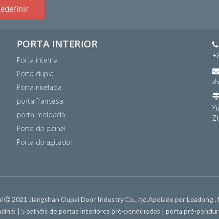
edefinir
PORTA INTERIOR

+
Porta interna
Porta dupla
z
Porta nivelada
porta francesa
Yu
porta moldada
Zh
Porta do painel
Porta do agitador
al
2021 Jiangshan Oupai Door Industry Co., ltd.Apoiado por
Leadong
.

painel
|
5 painéis de portas interiores pré-penduradas
|
porta pré-pendur