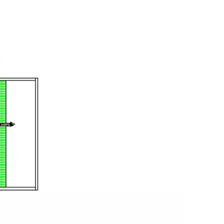
Linha
WeChat
WhatsA