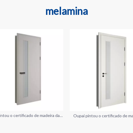
melamina
ntou o certificado de madeira da
Oupai pintou o certificado de m
ta do MDF CE Saso GOST-R
porta do MDF CE Saso GO