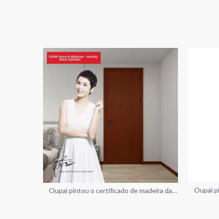
Oupai pi
Oupai pintou o certificado de madeira da
por
porta do MDF CE Saso GOST-R