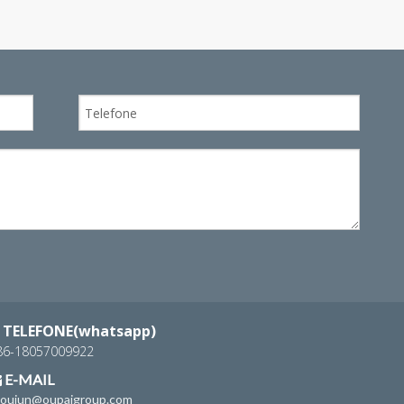
WhatsA
TELEFONE(whatsapp)
86-18057009922
E-MAIL

houjun@oupaigroup.com