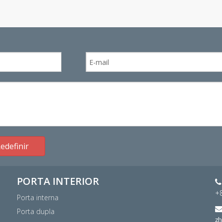
edefinir
PORTA INTERIOR

+
Porta interna
Porta dupla
z