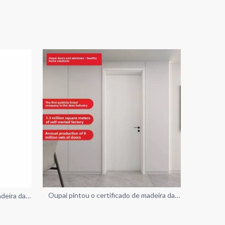
Oupai pintou o certificado de madeira da
adeira da
porta do MDF CE Saso GOST-R
ST-R